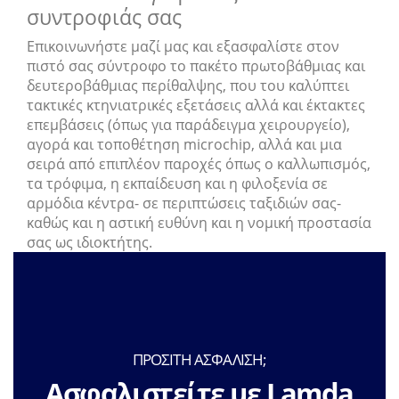
συντροφιάς σας
Επικοινωνήστε μαζί μας και εξασφαλίστε στον
πιστό σας σύντροφο το πακέτο πρωτοβάθμιας και
δευτεροβάθμιας περίθαλψης, που του καλύπτει
τακτικές κτηνιατρικές εξετάσεις αλλά και έκτακτες
επεμβάσεις (όπως για παράδειγμα χειρουργείο),
αγορά και τοποθέτηση microchip, αλλά και μια
σειρά από επιπλέον παροχές όπως ο καλλωπισμός,
τα τρόφιμα, η εκπαίδευση και η φιλοξενία σε
αρμόδια κέντρα- σε περιπτώσεις ταξιδιών σας-
καθώς και η αστική ευθύνη και η νομική προστασία
σας ως ιδιοκτήτης.
ΠΡΟΣΙΤΗ ΑΣΦΑΛΙΣΗ;
Ασφαλιστείτε με Lamda